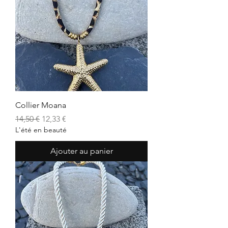
Collier Moana
Prix original
Prix promotionnel
14,50 €
12,33 €
L'été en beauté
Ajouter au panier