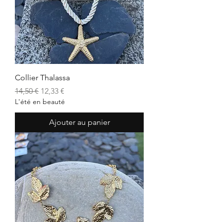
Collier Thalassa
Prix original
Prix promotionnel
14,50 €
12,33 €
L'été en beauté
Ajouter au panier