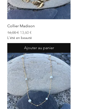
Collier Madison
Prix original
Prix promotionnel
16,00 €
13,60 €
L'été en beauté
Ajouter au panier