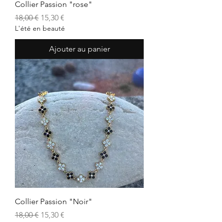
Collier Passion "rose"
Prix original
Prix promotionnel
18,00 €
15,30 €
L'été en beauté
Ajouter au panier
Collier Passion "Noir"
Prix original
Prix promotionnel
18,00 €
15,30 €