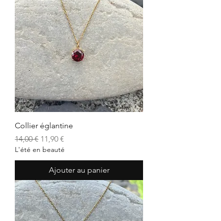
Collier églantine
Prix original
Prix promotionnel
14,00 €
11,90 €
L'été en beauté
Ajouter au panier