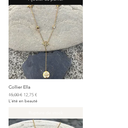
Collier Ella
Prix original
Prix promotionnel
15,00 €
12,75 €
L'été en beauté
Rupture de stock