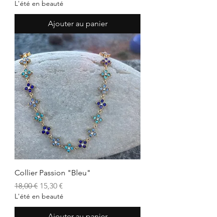
L'été en beauté
Ajouter au panier
Collier Passion "Bleu"
Prix original
Prix promotionnel
18,00 €
15,30 €
L'été en beauté
Ajouter au panier