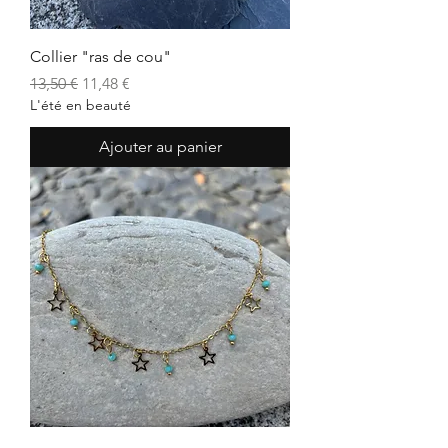
Collier "ras de cou"
Prix original
Prix promotionnel
13,50 €
11,48 €
L'été en beauté
Ajouter au panier