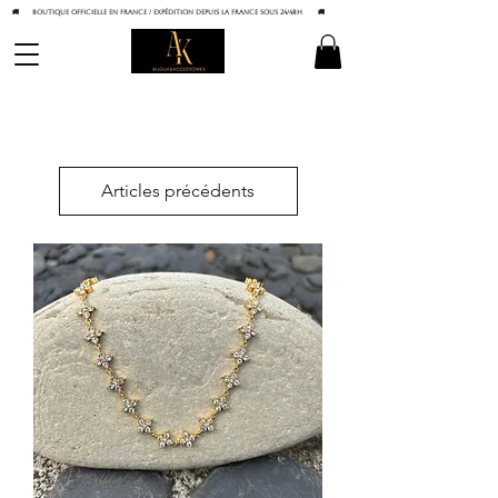
🚚 BOUTIQUE OFFICIELLE EN FRANCE / Expédition depuis la France sous 24/48h
🚚
Articles précédents