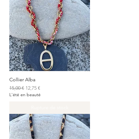
Collier Alba
Prix original
Prix promotionnel
15,00 €
12,75 €
L'été en beauté
Rupture de stock