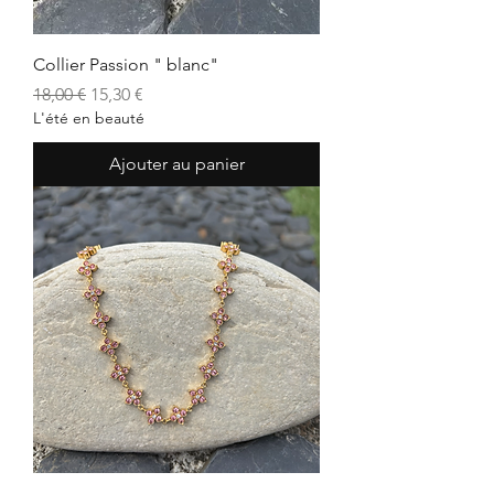
Collier Passion " blanc"
Prix original
Prix promotionnel
18,00 €
15,30 €
L'été en beauté
Ajouter au panier