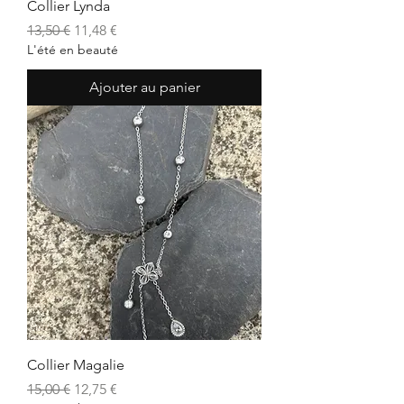
Collier Lynda
Prix original
Prix promotionnel
13,50 €
11,48 €
L'été en beauté
Ajouter au panier
Collier Magalie
Prix original
Prix promotionnel
15,00 €
12,75 €