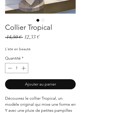
Collier Tropical
Prix
Prix
 14,50 € 
12,33 €
original
promotionnel
L'été en beauté
Quantité
*
Ajouter au panier
Découvrez le collier Tropical, un
modèle original qui mixe une forme en
Y avec une pluie de petites pampilles