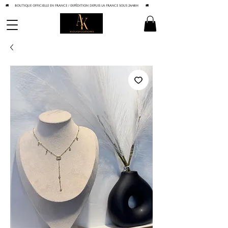
🚚 BOUTIQUE OFFICIELLE EN FRANCE / Expédition depuis la France sous 24/48h
🚚