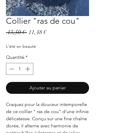
Collier "ras de cou"
Prix
Prix
 13,50 € 
11,48 €
original
promotionnel
L'été en beauté
Quantité
*
Ajouter au panier
Craquez pour la douceur intemporelle
de ce collier " ras de cou" d'une infinie
délicatesse. Conçu sur une fine chaîne
dorée, il alterne avec harmonie de
petites billes éclatantes et de jolies