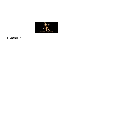
E-mail
*
Je souhaite m'abonner pour 
recevoir des offres exclusives.
Boutique
Informations
Collection d'été
Sautoirs
Colliers
Notre histoire
Bracelets
Bagues
Carte cadeau
Boucles d'oreilles
Service client