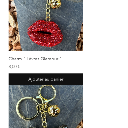
Charm " Lèvres Glamour "
Prix
8,00 €
Ajouter au panier