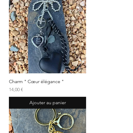
Charm " Cœur élégance "
Prix
14,00 €
Ajouter au panier