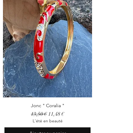
Jonc " Coralia "
Prix original
Prix promotionnel
13,50 €
11,48 €
L'été en beauté