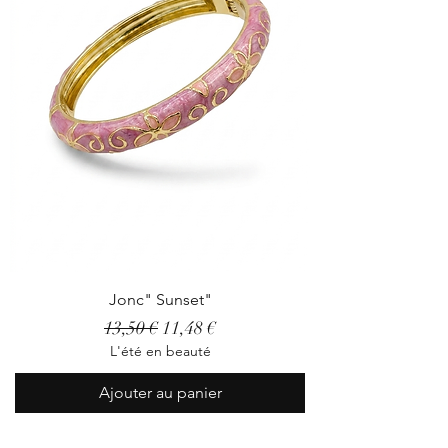
Jonc" Sunset"
Prix original
Prix promotionnel
13,50 €
11,48 €
L'été en beauté
Ajouter au panier