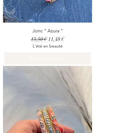
Jonc " Azura "
Prix original
Prix promotionnel
13,50 €
11,48 €
L'été en beauté
Rupture de stock