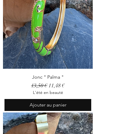
Jonc " Palma "
Prix original
Prix promotionnel
13,50 €
11,48 €
L'été en beauté
Ajouter au panier