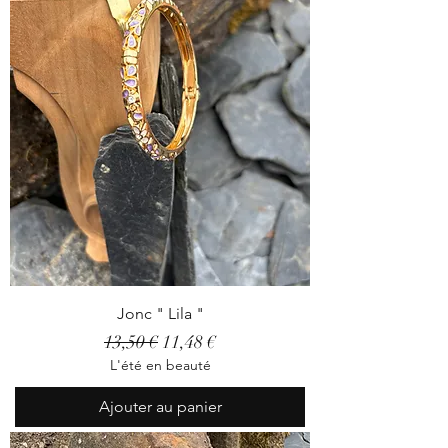
Jonc " Lila "
Prix original
Prix promotionnel
13,50 €
11,48 €
L'été en beauté
Ajouter au panier