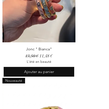
Jonc " Bianca"
Prix original
Prix promotionnel
13,50 €
11,48 €
L'été en beauté
Ajouter au panier
Nouveauté