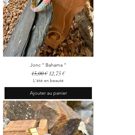
Jonc " Bahama "
Prix original
Prix promotionnel
15,00 €
12,75 €
L'été en beauté
Ajouter au panier