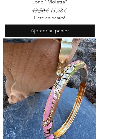
Jonc " Violetta"
Prix original
Prix promotionnel
13,50 €
11,48 €
L'été en beauté
Ajouter au panier