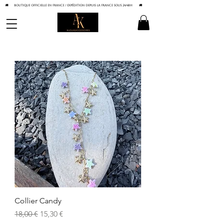
🚚 BOUTIQUE OFFICIELLE EN FRANCE / Expédition depuis la France sous 24/48h
🚚
Collier Candy
Prix original
Prix promotionnel
18,00 €
15,30 €