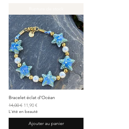
Rupture de stock
Bracelet éclat d'Océan
Prix original
Prix promotionnel
14,00 €
11,90 €
L'été en beauté
Ajouter au panier