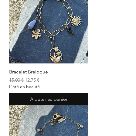
Bracelet Breloque
Prix original
Prix promotionnel
15,00 €
12,75 €
L'été en beauté
Ajouter au panier