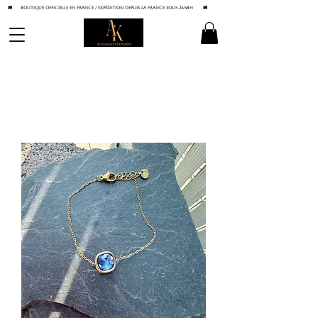
🚚 BOUTIQUE OFFICIELLE EN FRANCE / Expédition depuis la France sous 24/48h
🚚