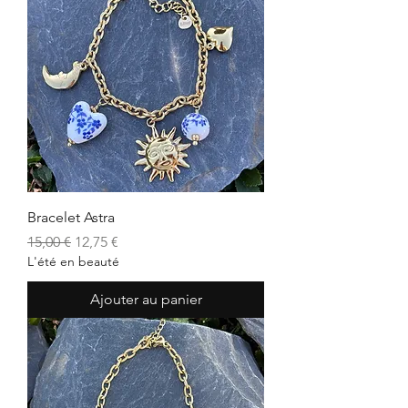
Bracelet Astra
Prix original
Prix promotionnel
15,00 €
12,75 €
L'été en beauté
Ajouter au panier