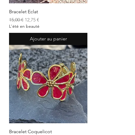
Bracelet Eclat
Prix original
Prix promotionnel
15,00 €
12,75 €
L'été en beauté
Ajouter au panier
Bracelet Coquelicot