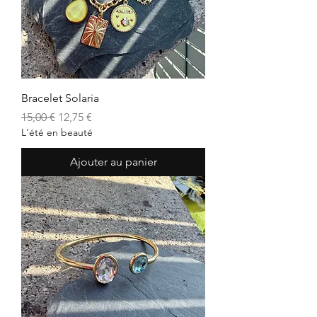
Bracelet Solaria
Prix original
Prix promotionnel
15,00 €
12,75 €
L'été en beauté
Ajouter au panier