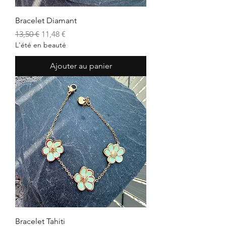
Bracelet Diamant
Prix original
Prix promotionnel
13,50 €
11,48 €
L'été en beauté
Ajouter au panier
Bracelet Tahiti