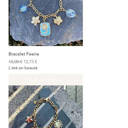
Bracelet Feerie
Prix original
Prix promotionnel
15,00 €
12,75 €
L'été en beauté
Rupture de stock