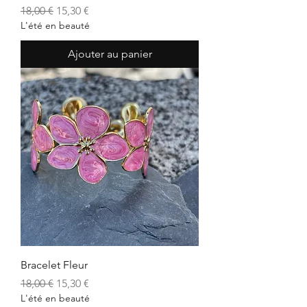
Prix original
Prix promotionnel
18,00 €
15,30 €
L'été en beauté
Ajouter au panier
Bracelet Fleur
Prix original
Prix promotionnel
18,00 €
15,30 €
L'été en beauté