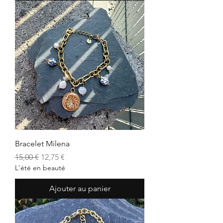
Bracelet Milena
Prix original
Prix promotionnel
15,00 €
12,75 €
L'été en beauté
Ajouter au panier