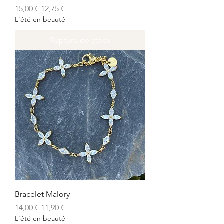
Prix original
Prix promotionnel
15,00 €
12,75 €
L'été en beauté
Rupture de stock
Bracelet Malory
Prix original
Prix promotionnel
14,00 €
11,90 €
L'été en beauté