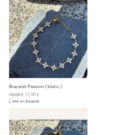
Bracelet Passion ( blanc )
Prix original
Prix promotionnel
14,00 €
11,90 €
L'été en beauté
Rupture de stock