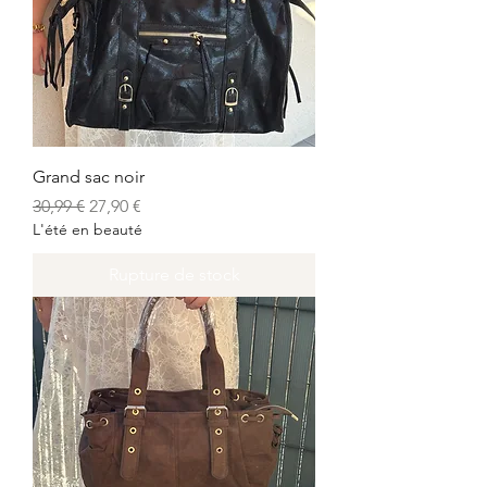
Grand sac noir
Prix original
Prix promotionnel
30,99 €
27,90 €
L'été en beauté
Rupture de stock