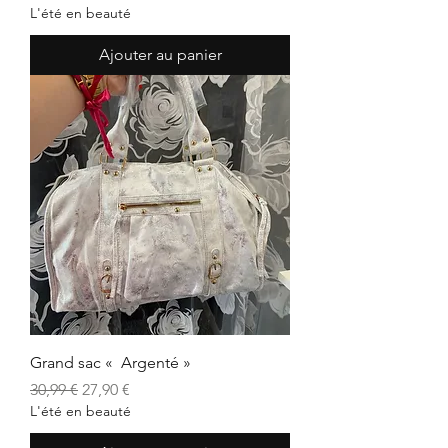
L'été en beauté
Ajouter au panier
Grand sac « Argenté »
Prix original
Prix promotionnel
30,99 €
27,90 €
L'été en beauté