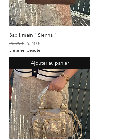
Sac à main " Sienna "
Prix original
Prix promotionnel
28,99 €
26,10 €
L'été en beauté
Ajouter au panier