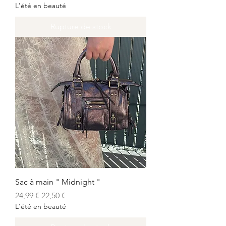
L'été en beauté
Rupture de stock
Sac à main " Midnight "
Prix original
Prix promotionnel
24,99 €
22,50 €
L'été en beauté