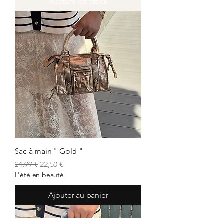
Rupture de stock
Sac à main " Gold "
Prix original
Prix promotionnel
24,99 €
22,50 €
L'été en beauté
Ajouter au panier