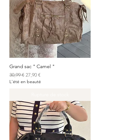
Grand sac " Camel "
Prix original
Prix promotionnel
30,99 €
27,90 €
L'été en beauté
Rupture de stock