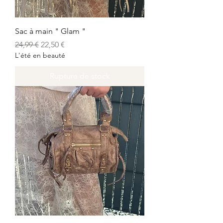
Sac à main " Glam "
Prix original
Prix promotionnel
24,99 €
22,50 €
L'été en beauté
Rupture de stock