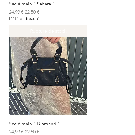
Sac à main " Sahara "
Prix original
Prix promotionnel
24,99 €
22,50 €
L'été en beauté
Rupture de stock
Sac à main " Diamand "
Prix original
Prix promotionnel
24,99 €
22,50 €