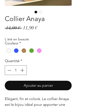
Collier Anaya
Prix
Prix
 14,00 € 
11,90 €
original
promotionnel
L'été en beauté
Couleur
*
Quantité
*
Ajouter au panier
Elégant, fin et coloré. Le collier Anaya
est le bijou idéal pour apporter une