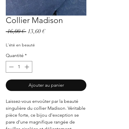
Collier Madison
Prix
Prix
 16,00 € 
13,60 €
original
promotionnel
L'été en beauté
Quantité
*
Ajouter au panier
Laissez-vous envoûter par la beauté
singulière du collier Madison. Véritable
pièce forte, ce bijou d'exception se
pare d'une magnifique rangée de
feuilles ciselées et délicatement