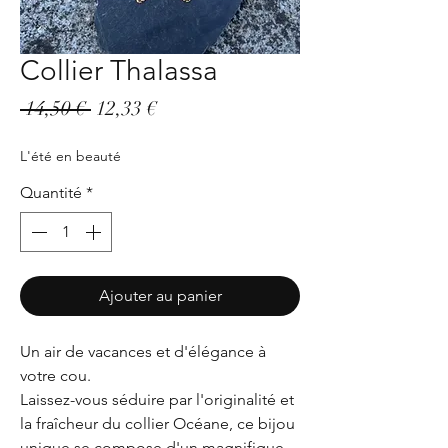
Collier Thalassa
Prix
Prix
 14,50 € 
12,33 €
original
promotionnel
L'été en beauté
Quantité
*
Ajouter au panier
Un air de vacances et d'élégance à
votre cou.
Laissez-vous séduire par l'originalité et
la fraîcheur du collier Océane, ce bijou
unique se compose d'un magnifique