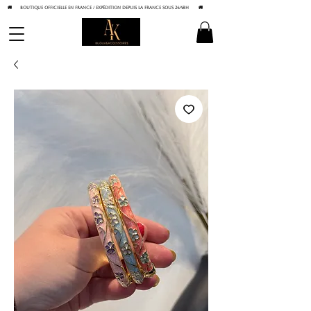
🚚 BOUTIQUE OFFICIELLE EN FRANCE / Expédition depuis la France sous 24/48h
🚚