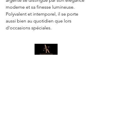
argenté se distingue par son élégance
moderne et sa finesse lumineuse.
Polyvalent et intemporel, il se porte
aussi bien au quotidien que lors
d'occasions spéciales.
E-mail
*
Je souhaite m'abonner pour 
recevoir des offres exclusives.
Boutique
Informations
Collection d'été
Sautoirs
Colliers
Notre histoire
Bracelets
Bagues