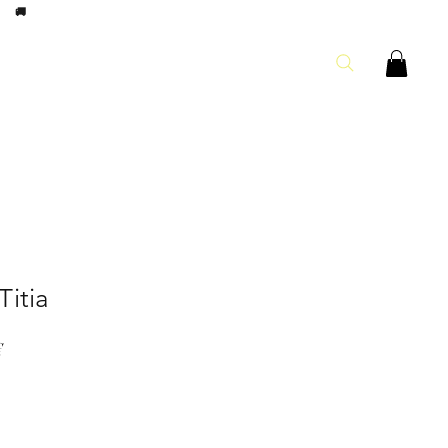
8h
🚚
Titia
Prix
€
l
promotionnel