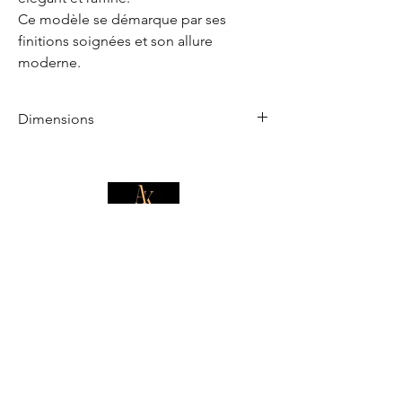
Ce modèle se démarque par ses
finitions soignées et son allure
moderne.
Dimensions
Ce sac à main mesure 25cm de longueur,
26cm de hauteur et 10cm de profondeur
E-mail
*
Je souhaite m'abonner pour 
recevoir des offres exclusives.
Boutique
Informations