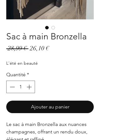
Sac à main Bronzella
Prix
Prix
 28,99 € 
26,10 €
original
promotionnel
L'été en beauté
Quantité
*
Ajouter au panier
Le sac à main Bronzella aux nuances
champagnes, offrant un rendu doux,
élégant et raffiné.