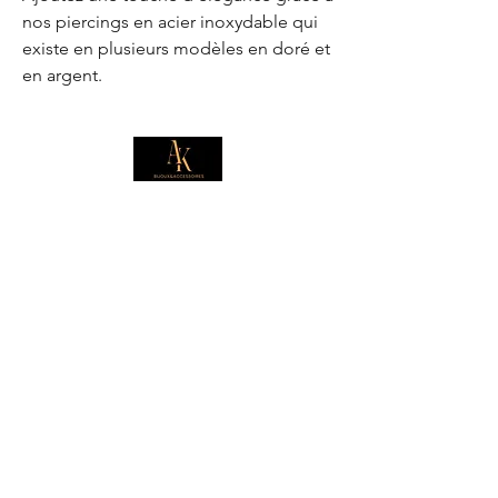
nos piercings en acier inoxydable qui
existe en plusieurs modèles en doré et
en argent.
E-mail
*
Je souhaite m'abonner pour 
recevoir des offres exclusives.
Boutique
Informations
Collection d'été
Sautoirs
Colliers
Notre histoire
Bracelets
Bagues
Carte cadeau
Boucles d'oreilles