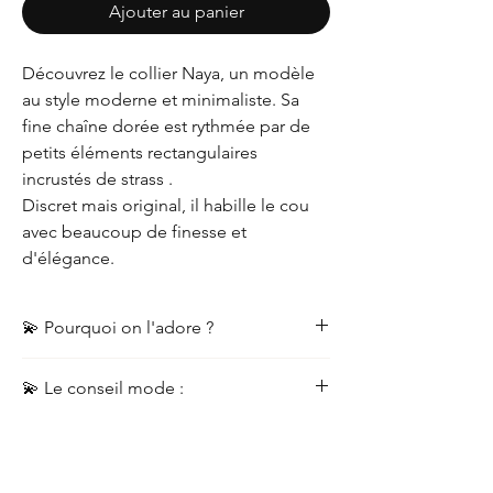
Ajouter au panier
Découvrez le collier Naya, un modèle
au style moderne et minimaliste. Sa
fine chaîne dorée est rythmée par de
petits éléments rectangulaires
incrustés de strass .
Discret mais original, il habille le cou
avec beaucoup de finesse et
d'élégance.
💫 Pourquoi on l'adore ?
Sa légèreté: Un collier fin et délicat, super
💫 Le conseil mode :
agréable à porter du matin au soir.
Facile à associer: Son style épuré s'accorde
Portez le seul sur un col en V pour un effet
avec tous les styles, du plus décontracté au
épuré, ou associez le à d'autres petites
plus habillé.
chaînes dorées de longueurs différentes