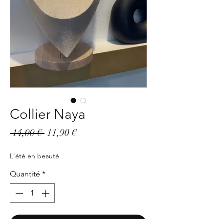
Collier Naya
Prix
Prix
 14,00 € 
11,90 €
original
promotionnel
L'été en beauté
Quantité
*