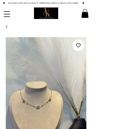
🚚 BOUTIQUE OFFICIELLE EN FRANCE / Expédition depuis la France sous 24/48h
🚚