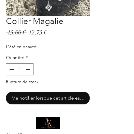
Collier Magalie
Prix
Prix
 15,00 € 
12,75 €
original
promotionnel
L'été en beauté
Quantité
*
Rupture de stock
Me notifier lorsque cet article est disponible