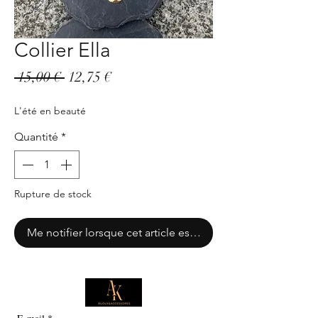
Collier Ella
Prix
Prix
 15,00 € 
12,75 €
original
promotionnel
L'été en beauté
Quantité
*
Rupture de stock
Me notifier lorsque cet article est disponible