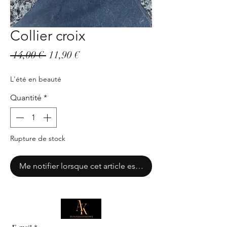
Collier croix
Prix
Prix
 14,00 € 
11,90 €
original
promotionnel
L'été en beauté
Quantité
*
Rupture de stock
Me notifier lorsque cet article est disponible