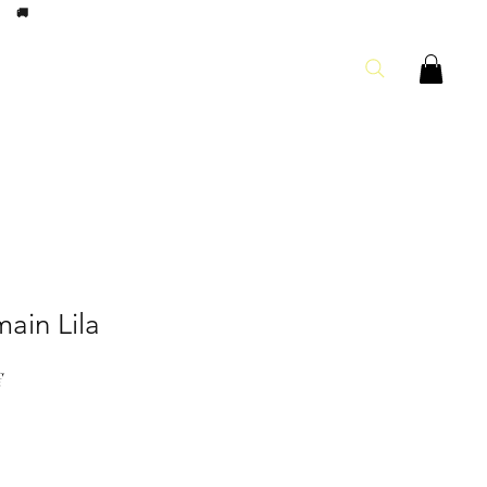
8h
🚚
ain Lila
Prix
€
l
promotionnel