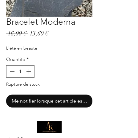
Bracelet Moderna
Prix
Prix
 16,00 € 
13,60 €
original
promotionnel
L'été en beauté
Quantité
*
Rupture de stock
Me notifier lorsque cet article est disponible