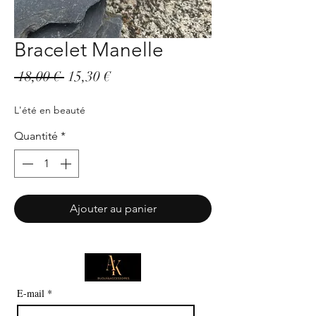
Bracelet Manelle
Prix
Prix
 18,00 € 
15,30 €
original
promotionnel
L'été en beauté
Quantité
*
Ajouter au panier
E-mail
*