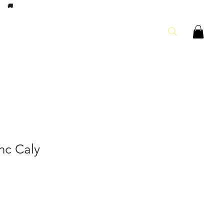
8h
🚚
nc Caly