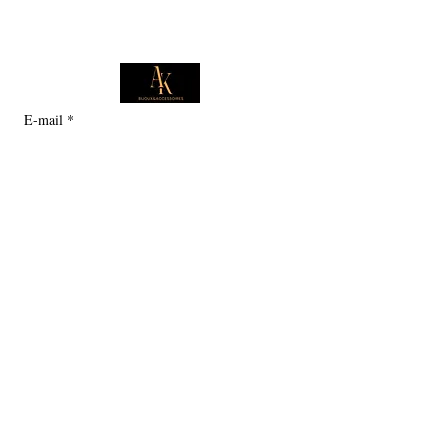
E-mail
*
Je souhaite m'abonner pour 
recevoir des offres exclusives.
Boutique
Informations
Collection d'été
Sautoirs
Colliers
Notre histoire
Bracelets
Bagues
Carte cadeau
Boucles d'oreilles
Service client
Politique en matière de cookies