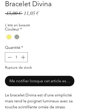
Bracelet Divina
Prix
Prix
 13,00 € 
11,05 €
original
promotionnel
L'été en beauté
Couleur
*
Quantité
*
Rupture de stock
Me notifier lorsque cet article est disponible
Le bracelet Divina est d'une simplicité
mais rend le poignet lumineux avec sa
touche scintillante ornée de strass.