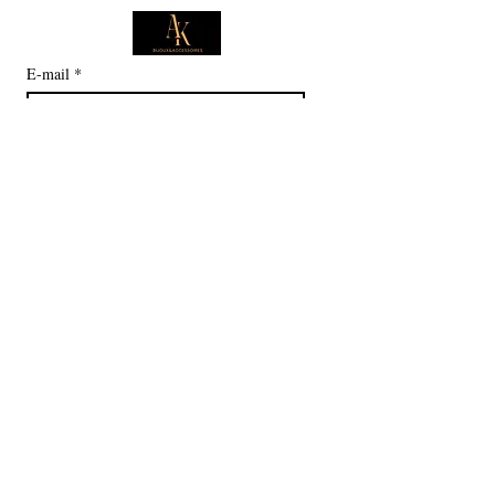
E-mail
*
Je souhaite m'abonner pour 
recevoir des offres exclusives.
Boutique
Informations
Collection d'été
Sautoirs
Colliers
Notre histoire
Bracelets
Bagues
Carte cadeau
Boucles d'oreilles
Service client
Politique en matière de cookies
Politique de confidentialité
Conditions d'utilisation