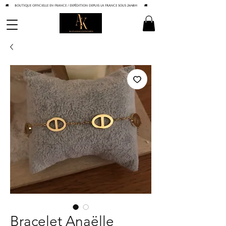
🚚 BOUTIQUE OFFICIELLE EN FRANCE / Expédition depuis la France sous 24/48h
🚚
Bracelet Anaëlle