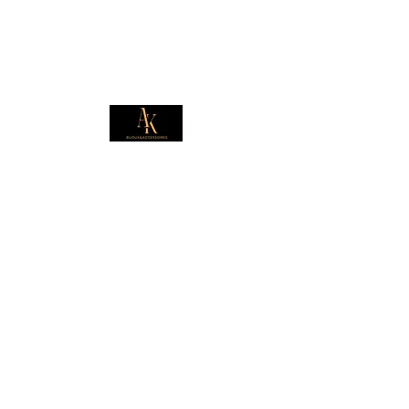
E-mail
*
Je souhaite m'abonner pour 
recevoir des offres exclusives.
Boutique
Informations
Collection d'été
Sautoirs
Colliers
Notre histoire
Bracelets
Bagues
Carte cadeau
Boucles d'oreilles