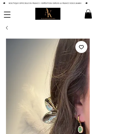
🚚 BOUTIQUE OFFICIELLE EN FRANCE / Expédition depuis la France sous 24/48h
🚚