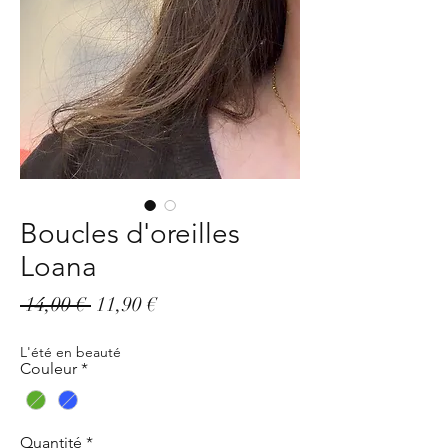
Boucles d'oreilles
Loana
Prix
Prix
 14,00 € 
11,90 €
original
promotionnel
L'été en beauté
Couleur
*
Quantité
*