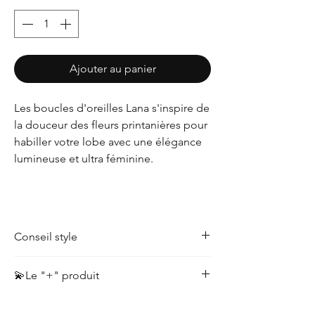
Ajouter au panier
Les boucles d'oreilles Lana s'inspire de
la douceur des fleurs printanières pour
habiller votre lobe avec une élégance
lumineuse et ultra féminine.
Conseil style
Relevez vos cheveux en un demi-chignon
💫Le "+" produit
pour dévoiler tout l'éclat et les couleurs de
ces jolies fleurs, parfaites pour égayer un
Volume et légèreté
: une forme fleur
simple t-shirt blanc ou une robe d'été .