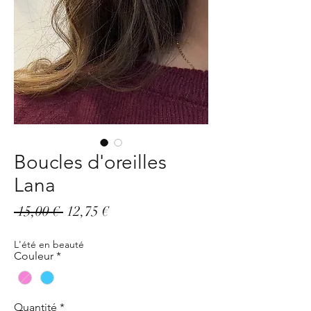
Boucles d'oreilles
Lana
Prix
Prix
 15,00 € 
12,75 €
original
promotionnel
L'été en beauté
Couleur
*
Quantité
*