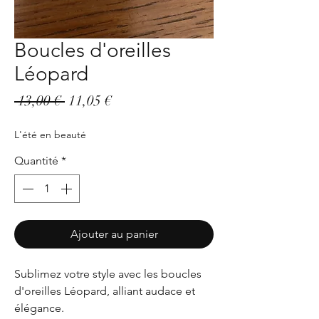
Boucles d'oreilles
Léopard
Prix
Prix
 13,00 € 
11,05 €
original
promotionnel
L'été en beauté
Quantité
*
Ajouter au panier
Sublimez votre style avec les boucles
d'oreilles Léopard, alliant audace et
élégance.