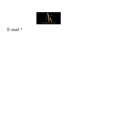
E-mail
*
Je souhaite m'abonner pour 
recevoir des offres exclusives.
Boutique
Informations
Collection d'été
Sautoirs
Colliers
Notre histoire
Bracelets
Bagues
Carte cadeau
Boucles d'oreilles
Service client
Politique en matière de cookies
Politique de confidentialité