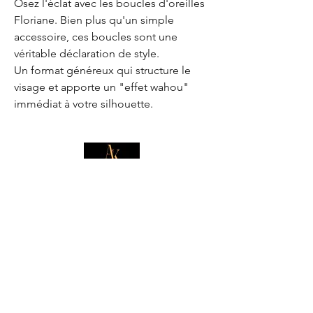
Osez l'éclat avec les boucles d'oreilles
Floriane. Bien plus qu'un simple
accessoire, ces boucles sont une
véritable déclaration de style.
Un format généreux qui structure le
visage et apporte un "effet wahou"
immédiat à votre silhouette.
E-mail
*
Je souhaite m'abonner pour 
recevoir des offres exclusives.
Boutique
Informations