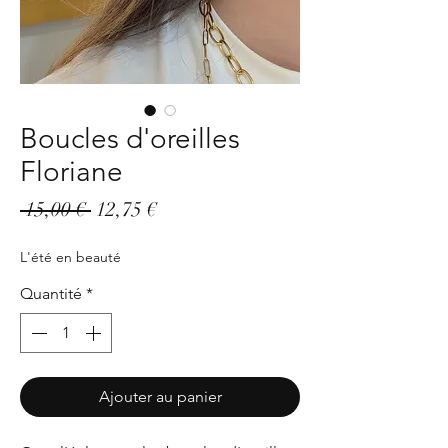
Boucles d'oreilles
Floriane
Prix
Prix
 15,00 € 
12,75 €
original
promotionnel
L'été en beauté
Quantité
*
Ajouter au panier