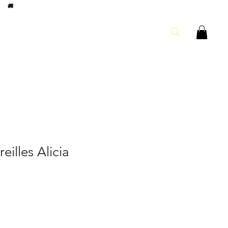
8h
🚚
eilles Alicia