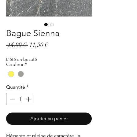
Bague Sienna
Prix
Prix
 14,00 € 
11,90 €
original
promotionnel
L'été en beauté
Couleur
*
Quantité
*
Ajouter au panier
Elégante et pleine de caractère, la