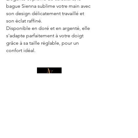
bague Sienna sublime votre main avec
son design délicatement travaillé et
son éclat raffiné.
Disponible en doré et en argenté, elle
s'adapte parfaitement à votre doigt
grâce à sa taille réglable, pour un
confort idéal.
E-mail
*
Je souhaite m'abonner pour 
recevoir des offres exclusives.
Boutique
Informations