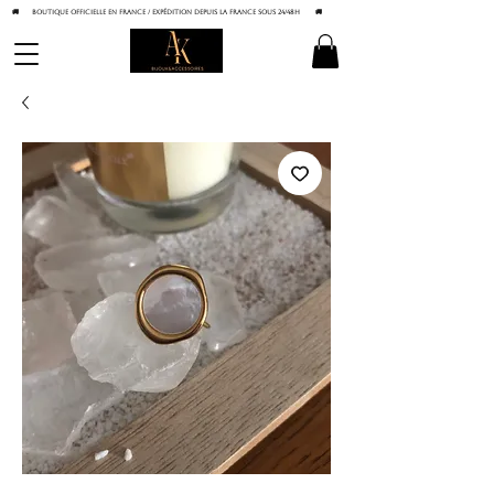
🚚 BOUTIQUE OFFICIELLE EN FRANCE / Expédition depuis la France sous 24/48h
🚚