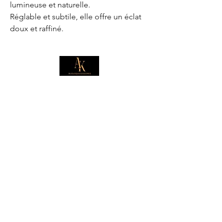
lumineuse et naturelle.
Réglable et subtile, elle offre un éclat
doux et raffiné.
E-mail
*
Je souhaite m'abonner pour 
recevoir des offres exclusives.
Boutique
Informations
Collection d'été
Sautoirs
Colliers
Notre histoire
Bracelets
Bagues
Carte cadeau
Boucles d'oreilles