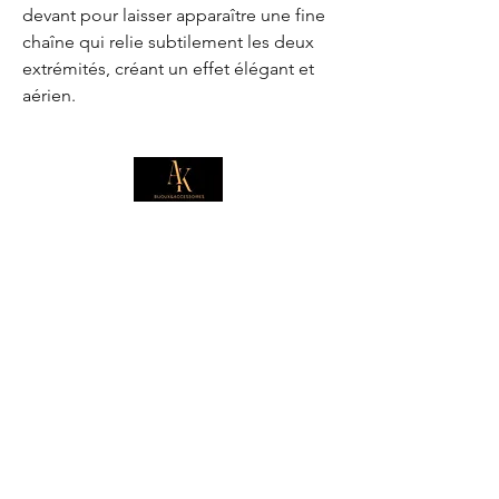
devant pour laisser apparaître une fine
chaîne qui relie subtilement les deux
extrémités, créant un effet élégant et
aérien.
E-mail
*
Je souhaite m'abonner pour 
recevoir des offres exclusives.
Boutique
Informations
Collection d'été
Sautoirs
Colliers
Notre histoire
Bracelets
Bagues