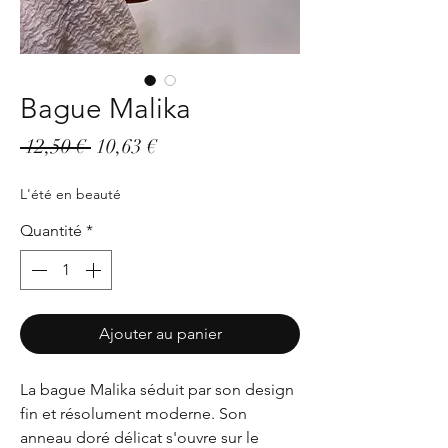
Bague Malika
Prix
Prix
 12,50 € 
10,63 €
original
promotionnel
L'été en beauté
Quantité
*
Ajouter au panier
La bague Malika séduit par son design
fin et résolument moderne. Son
anneau doré délicat s'ouvre sur le