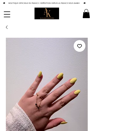
🚚 BOUTIQUE OFFICIELLE EN FRANCE / Expédition depuis la France sous 24/48h
🚚