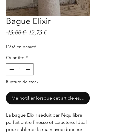
Bague Elixir
Prix
Prix
 15,00 € 
12,75 €
original
promotionnel
L'été en beauté
Quantité
*
Rupture de stock
Me notifier lorsque cet article est disponible
La bague Elixir séduit par l'équilibre
parfait entre finesse et caractère. Idéal
pour sublimer la main avec douceur .