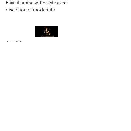
Elixir illumine votre style avec
discrétion et modernité.
E-mail
*
Je souhaite m'abonner pour 
recevoir des offres exclusives.
Boutique
Informations
Collection d'été
Sautoirs
Colliers
Notre histoire
Bracelets
Bagues
Carte cadeau
Boucles d'oreilles
Service client