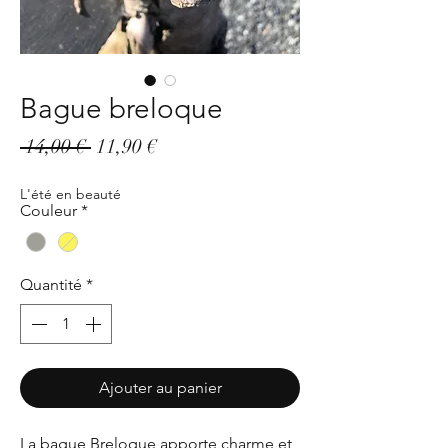
Bague breloque
Prix
Prix
 14,00 € 
11,90 €
original
promotionnel
L'été en beauté
Couleur
*
Quantité
*
Ajouter au panier
La bague Breloque apporte charme et