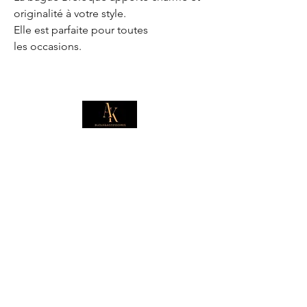
originalité à votre style.
Elle est parfaite pour toutes
les occasions.
E-mail
*
Je souhaite m'abonner pour 
recevoir des offres exclusives.
Boutique
Informations
Collection d'été
Sautoirs
Colliers
Notre histoire
Bracelets
Bagues