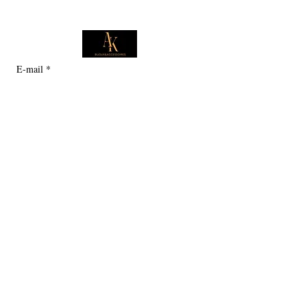
E-mail
*
Je souhaite m'abonner pour 
recevoir des offres exclusives.
Boutique
Informations
Collection d'été
Sautoirs
Colliers
Notre histoire
Bracelets
Bagues
Carte cadeau
Boucles d'oreilles
Service client
Politique en matière de cookies