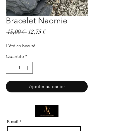
Bracelet Naomie
Prix
Prix
 15,00 € 
12,75 €
original
promotionnel
L'été en beauté
Quantité
*
Ajouter au panier
E-mail
*