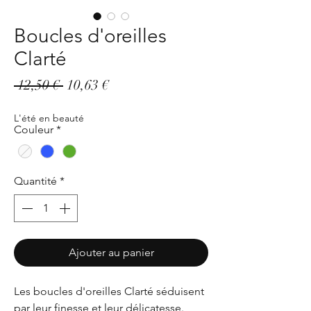
Boucles d'oreilles
Clarté
Prix
Prix
 12,50 € 
10,63 €
original
promotionnel
L'été en beauté
Couleur
*
Quantité
*
Ajouter au panier
Les boucles d'oreilles Clarté séduisent
par leur finesse et leur délicatesse.