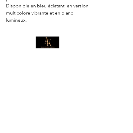
Disponible en bleu éclatant, en version
multicolore vibrante et en blanc
lumineux.
E-mail
*
Je souhaite m'abonner pour 
recevoir des offres exclusives.
Boutique
Informations
Collection d'été
Sautoirs
Colliers
Notre histoire
Bracelets
Bagues
Carte cadeau
Boucles d'oreilles