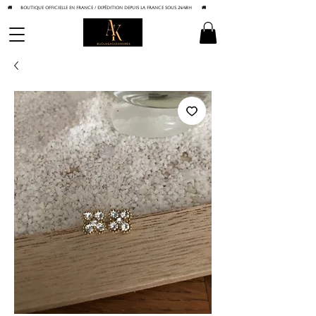
🚚 BOUTIQUE OFFICIELLE EN FRANCE / Expédition depuis la France sous 24/48h
🚚