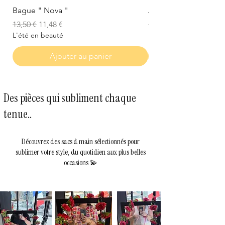
Bague " Nova "
Jonc " Bahama "
Prix original
Prix promotionnel
Prix original
13,50 €
11,48 €
15,00 €
L'été en beauté
L'été en beauté
Ajouter au panier
Des pièces qui subliment chaque
tenue..
Découvrez des sacs à main sélectionnés pour
sublimer votre style, du quotidien aux plus belles
occasions 💫