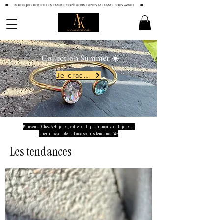
🚚 BOUTIQUE OFFICIELLE EN FRANCE / Expédition depuis la France sous 24/48h
🚚
Collection Summer ☀️
Je craque
Bienvenue Chez AKbijoux , votre boutique française de bijoux en
acier inoxydable et d'accessoires tendance .💫
Les tendances