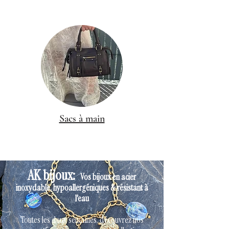
Sacs à main
AK bijoux:
Vos bijoux en acier
inoxydable, hypoallergéniques & résistant à
l'eau
Toutes les deux semaines, découvrez nos