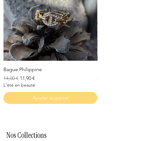
Bague Philippine
Bague Victoria
Prix original
Prix promotionnel
Prix original
14,00 €
11,90 €
14,50 €
L'été en beauté
L'été en beauté
Ajouter au panier
Nos Collections